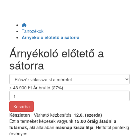
Tartozékok
Árnyékoló előtető a sátorra
Árnyékoló előtető a
sátorra
>
43 900 Ft
Ár bruttó (27%)
Kosárba
Készleten
| Várható kézbesítés:
12.8. (szerda)
Ezt a terméket képesek vagyunk
15:00 óráig átadni a
futárnak,
aki általában
másnap kiszállítja
. Hétfőtől péntekig
érvényes.