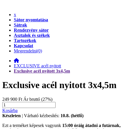
x
Sátor nyomtatása
Sátrak
Rendezvény sátor
Asztalok és székek
Tartozékok
Kapcsolat
Megrendelni
(0)
EXCLUSIVE acél nyitott
Exclusive acél nyitott 3x4,5m
Exclusive acél nyitott 3x4,5m
249 900 Ft
Ár bruttó (27%)
Kosárba
Készleten
| Várható kézbesítés:
10.8. (hétfő)
Ezt a terméket képesek vagyunk
15:00 óráig átadni a futárnak,