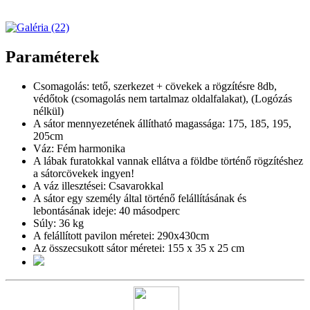
Paraméterek
Csomagolás: tető, szerkezet + cövekek a rögzítésre 8db,
védőtok (csomagolás nem tartalmaz oldalfalakat), (Logózás
nélkül)
A sátor mennyezetének állítható magassága: 175, 185, 195,
205cm
Váz: Fém harmonika
A lábak furatokkal vannak ellátva a földbe történő rögzítéshez
a sátorcövekek ingyen!
A váz illesztései: Csavarokkal
A sátor egy személy által történő felállításának és
lebontásának ideje: 40 másodperc
Súly: 36 kg
A felállított pavilon méretei: 290x430cm
Az összecsukott sátor méretei: 155 x 35 x 25 cm