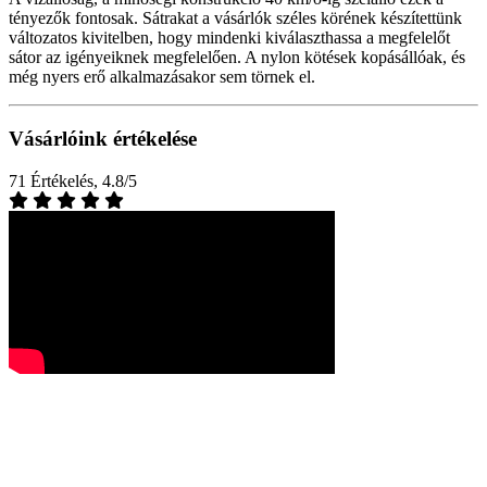
tényezők fontosak. Sátrakat a vásárlók széles körének készítettünk
változatos kivitelben, hogy mindenki kiválaszthassa a megfelelőt
sátor az igényeiknek megfelelően. A nylon kötések kopásállóak, és
még nyers erő alkalmazásakor sem törnek el.
Vásárlóink értékelése
71 Értékelés, 4.8/5