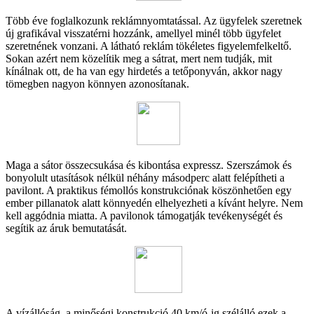
Több éve foglalkozunk reklámnyomtatással. Az ügyfelek szeretnek
új grafikával visszatérni hozzánk, amellyel minél több ügyfelet
szeretnének vonzani. A látható reklám tökéletes figyelemfelkeltő.
Sokan azért nem közelítik meg a sátrat, mert nem tudják, mit
kínálnak ott, de ha van egy hirdetés a tetőponyván, akkor nagy
tömegben nagyon könnyen azonosítanak.
Maga a sátor összecsukása és kibontása expressz. Szerszámok és
bonyolult utasítások nélkül néhány másodperc alatt felépítheti a
pavilont. A praktikus fémollós konstrukciónak köszönhetően egy
ember pillanatok alatt könnyedén elhelyezheti a kívánt helyre. Nem
kell aggódnia miatta. A pavilonok támogatják tevékenységét és
segítik az áruk bemutatását.
A vízállóság, a minőségi konstrukció 40 km/ó-ig szélálló ezek a