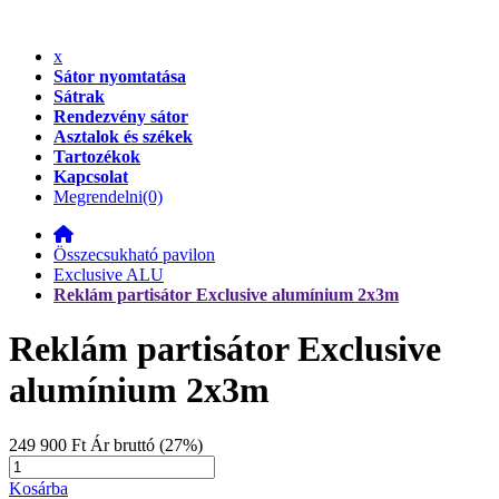
x
Sátor nyomtatása
Sátrak
Rendezvény sátor
Asztalok és székek
Tartozékok
Kapcsolat
Megrendelni
(0)
Összecsukható pavilon
Exclusive ALU
Reklám partisátor Exclusive alumínium 2x3m
Reklám partisátor Exclusive
alumínium 2x3m
249 900 Ft
Ár bruttó (27%)
Kosárba