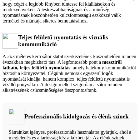
hogy cégét a legjobb fényben tüntesse fel kiállításokon és
rendezvényeken. A testreszabhatóságnak és a minőségi
nyomtatásnak köszönhetően kulcsfontosságú eszközzé válik
termékei és márkája sikeres bemutatásához.
Teljes felületű nyomtatás és vizuális
kommunikáció
A 2x3 méteres kerti sátor stabil szerkezetének köszönhetően minden
évszakban megbízható társ. A legfontosabb pont a
messziről
látható, teljes felületű nyomtatás
, amely hatékony kommunikációt
biztosít a környezettel. Cégünk nemcsak egyszerű logók
nyomtatását kínálja, hanem komplex, teljes felületű nyomtatást is
vízálló ponyvákra. A design mellett szigorúan a sátor minden
alkatrészének csúcsminőségére összpontosítunk.
Professzionális kidolgozás és élénk színek
Sátrainkat igényes, professzionális használatra gyártjuk, ahol a
megjelenés és a tartósság kéz a kézben jár. Az élénk színek