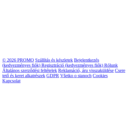
© 2026 PROMO
Szállítás és készletek
Bejelentkezés
(kedvezményes fiók)
Regisztráció (kedvezményes fiók)
Rólunk
Általános szerződési feltételek
Reklamáció, áru visszaküldése
Csere
tető és keret alkatrészek
GDPR
Všetko o stanoch
Cookies
Kapcsolat