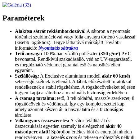
Paraméterek
Alakítsa sátrát reklámhordozóvá!
A sátoron a nyomtatás
történhet szublimációval vagy fólia anyagra történő vasalással
(kisebb logókhoz). Tegye láthatóvá márkáját! További
információ:
Nyomtatás sátrakra
Tető anyaga:
100%-ban vízálló poliészter
(350 g/m²)
PVC
bevonattal. Rendkívül szakadásálló, véd az UV-sugárzástól,
és megbízható védelmet garantál eső és napsütés ellen
egyaránt.
Szélállóság:
A Exclusive alumínium modell
akár 60 km/h
sebességű szélnek is ellenáll. A lábak előkészített furatokkal
rendelkeznek a stabil rögzítéshez. A rögzítőcövekeket teljesen
ingyen kapja a sátorhoz a maximális biztonság érdekében.
A csomag tartalma:
tető, 3 teli oldalfal, masszív szerkezet, 8
rögzítőcövek és védőhuzat. Így egy komplett szettet kap,
amely azonnal készen áll a használatra és a biztonságos
tárolásra.
Villámgyors összeszerelés:
A sátor felállítását és
összecsukását egyetlen személy is elvégezheti
akár 40
másodperc alatt!
Spóroljon értékes időt és energiát minden
rendezvényen – a kezelés gyors és teljesen erőfeszítés nélküli.