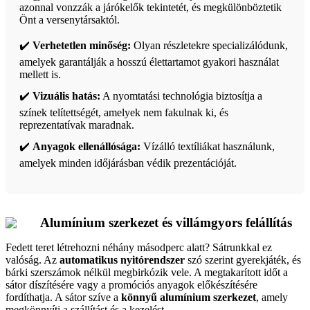
azonnal vonzzák a járókelők tekintetét, és megkülönböztetik
Önt a versenytársaktól.
✔️
Verhetetlen minőség:
Olyan részletekre specializálódunk,
amelyek garantálják a hosszú élettartamot gyakori használat
mellett is.
✔️
Vizuális hatás:
A nyomtatási technológia biztosítja a
színek telítettségét, amelyek nem fakulnak ki, és
reprezentatívak maradnak.
✔️
Anyagok ellenállósága:
Vízálló textíliákat használunk,
amelyek minden időjárásban védik prezentációját.
Alumínium szerkezet és villámgyors felállítás
Fedett teret létrehozni néhány másodperc alatt? Sátrunkkal ez
valóság. Az
automatikus nyitórendszer
szó szerint gyerekjáték, és
bárki szerszámok nélkül megbirkózik vele. A megtakarított időt a
sátor díszítésére vagy a promóciós anyagok előkészítésére
fordíthatja. A sátor szíve a
könnyű alumínium szerkezet
, amely
megkönnyíti a szállítást és a kezelést.