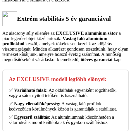
Extrém stabilitás 5 év garanciával
Az alacsony súly ellenére az
EXCLUSIVE alumínium sátor
a
piac legerősebbjei közé tartozik.
Vastag falú alumínium
profilokból
készül, amelyek tökéletesen kezelik az időjárás
viszontagságait. Minden alkatrészt gondosan teszteltünk, hogy olyan
terméket kínáljunk, amelyre hosszú évekig számíthat. A minőség
megerősítéseként vásárláskor kiemelkedő,
ötéves garanciát
kap.
Az EXCLUSIVE modell legfőbb előnyei:
✅
Variálható falak:
Az oldalfalak egyenként rögzíthetők,
vagy a sátor nyitott tetőként is használható.
✅
Nagy ellenállóképesség:
A vastag falú profilok
kedvezőtlen körülmények között is garantálják a stabilitást.
✅
Egyszerű szállítás:
Az alumíniumnak köszönhetően a
sátor ideális mobil kiállítóknak és gyakori szállításhoz.