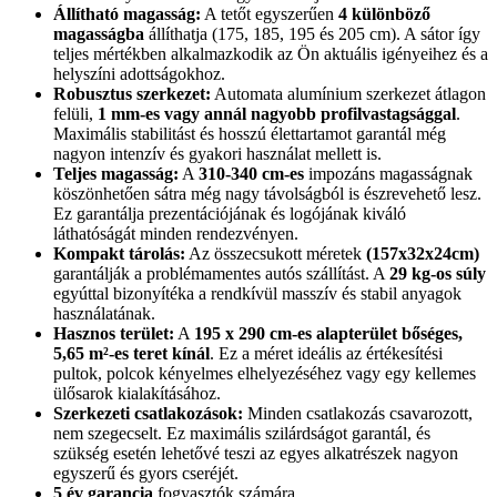
Állítható magasság:
A tetőt egyszerűen
4 különböző
magasságba
állíthatja (175, 185, 195 és 205 cm). A sátor így
teljes mértékben alkalmazkodik az Ön aktuális igényeihez és a
helyszíni adottságokhoz.
Robusztus szerkezet:
Automata alumínium szerkezet átlagon
felüli,
1 mm-es vagy annál nagyobb profilvastagsággal
.
Maximális stabilitást és hosszú élettartamot garantál még
nagyon intenzív és gyakori használat mellett is.
Teljes magasság:
A
310-340 cm-es
impozáns magasságnak
köszönhetően sátra még nagy távolságból is észrevehető lesz.
Ez garantálja prezentációjának és logójának kiváló
láthatóságát minden rendezvényen.
Kompakt tárolás:
Az összecsukott méretek
(157x32x24cm)
garantálják a problémamentes autós szállítást. A
29 kg-os súly
egyúttal bizonyítéka a rendkívül masszív és stabil anyagok
használatának.
Hasznos terület:
A
195 x 290 cm-es alapterület bőséges,
5,65 m²-es teret kínál
. Ez a méret ideális az értékesítési
pultok, polcok kényelmes elhelyezéséhez vagy egy kellemes
ülősarok kialakításához.
Szerkezeti csatlakozások:
Minden csatlakozás csavarozott,
nem szegecselt. Ez maximális szilárdságot garantál, és
szükség esetén lehetővé teszi az egyes alkatrészek nagyon
egyszerű és gyors cseréjét.
5 év garancia
fogyasztók számára