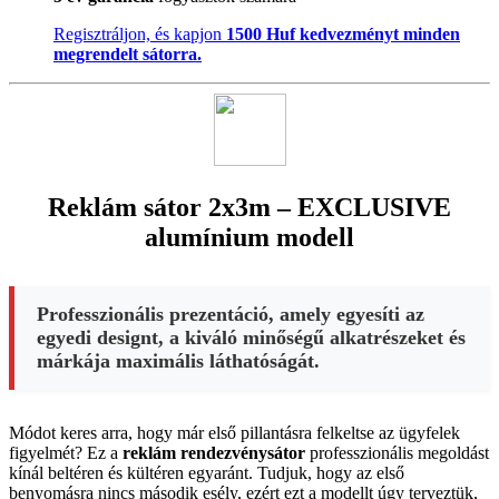
Regisztráljon, és kapjon
1500 Huf kedvezményt minden
megrendelt sátorra.
Reklám sátor 2x3m – EXCLUSIVE
alumínium modell
Professzionális prezentáció, amely egyesíti az
egyedi designt, a kiváló minőségű alkatrészeket és
márkája maximális láthatóságát.
Módot keres arra, hogy már első pillantásra felkeltse az ügyfelek
figyelmét? Ez a
reklám rendezvénysátor
professzionális megoldást
kínál beltéren és kültéren egyaránt. Tudjuk, hogy az első
benyomásra nincs második esély, ezért ezt a modellt úgy terveztük,