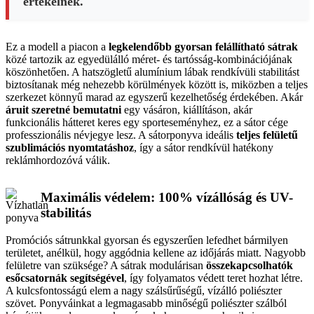
értékelnek.
Ez a modell a piacon a
legkelendőbb gyorsan felállítható sátrak
közé tartozik az egyedülálló méret- és tartósság-kombinációjának
köszönhetően. A hatszögletű alumínium lábak rendkívüli stabilitást
biztosítanak még nehezebb körülmények között is, miközben a teljes
szerkezet könnyű marad az egyszerű kezelhetőség érdekében. Akár
áruit szeretné bemutatni
egy vásáron, kiállításon, akár
funkcionális hátteret keres egy sporteseményhez, ez a sátor cége
professzionális névjegye lesz. A sátorponyva ideális
teljes felületű
szublimációs nyomtatáshoz
, így a sátor rendkívül hatékony
reklámhordozóvá válik.
Maximális védelem: 100% vízállóság és UV-
stabilitás
Promóciós sátrunkkal gyorsan és egyszerűen lefedhet bármilyen
területet, anélkül, hogy aggódnia kellene az időjárás miatt. Nagyobb
felületre van szüksége? A sátrak modulárisan
összekapcsolhatók
esőcsatornák segítségével
, így folyamatos védett teret hozhat létre.
A kulcsfontosságú elem a nagy szálsűrűségű, vízálló poliészter
szövet. Ponyváinkat a legmagasabb minőségű poliészter szálból