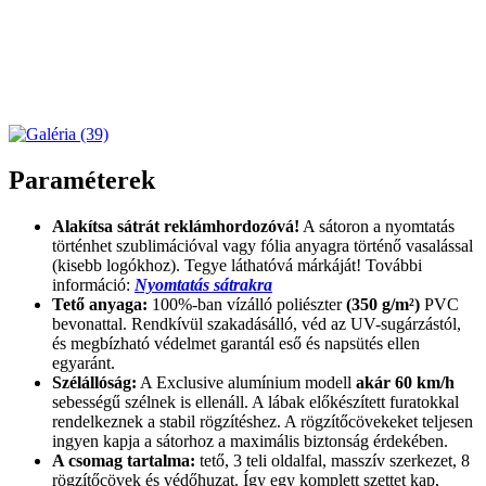
Paraméterek
Alakítsa sátrát reklámhordozóvá!
A sátoron a nyomtatás
történhet szublimációval vagy fólia anyagra történő vasalással
(kisebb logókhoz). Tegye láthatóvá márkáját! További
információ:
Nyomtatás sátrakra
Tető anyaga:
100%-ban vízálló poliészter
(350 g/m²)
PVC
bevonattal. Rendkívül szakadásálló, véd az UV-sugárzástól,
és megbízható védelmet garantál eső és napsütés ellen
egyaránt.
Szélállóság:
A Exclusive alumínium modell
akár 60 km/h
sebességű szélnek is ellenáll. A lábak előkészített furatokkal
rendelkeznek a stabil rögzítéshez. A rögzítőcövekeket teljesen
ingyen kapja a sátorhoz a maximális biztonság érdekében.
A csomag tartalma:
tető, 3 teli oldalfal, masszív szerkezet, 8
rögzítőcövek és védőhuzat. Így egy komplett szettet kap,