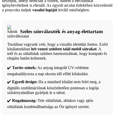
készítjük, amely nemcsak a víznek, hanem a mechanikai
igénybevételnek is ellenáll. Az egyedi arculat érdekében közvetlenül
a ponyvára tudjuk
vasalni logóját
kiváló minőségben.
Széles színválaszték és anyag-élettartam
Tisztában vagyunk vele, hogy a vizuális identitás fontos. Ezért
kínálatunkban
hét vonzó színben talál mobil sátrakat
. A
tető és az oldalfalak színben harmonizálnak, hogy kompakt és
elegáns hatást keltsenek.
✔️
Tartós színek:
Az anyag integrált UV-védelme
megakadályozza a nap okozta idő előtti kifakulást.
✔️
Egyedi design:
Ha a standard kínálat nem felel meg, a
digitális szublimációnak köszönhetően pontosan a logója
színárnyalatában gyártjuk le a sátrat.
✔️
Rugalmasság:
Tele oldalfalak, ablakos vagy ajtós
oldalfalak kombinálhatósága az Ön igényei szerint.