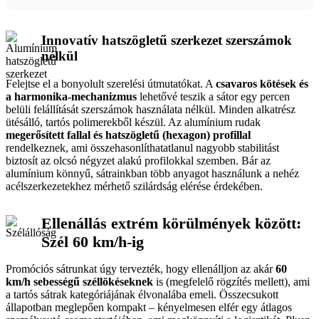
Innovatív hatszögletű szerkezet szerszámok
nélkül
Felejtse el a bonyolult szerelési útmutatókat. A
csavaros kötések és
a harmonika-mechanizmus
lehetővé teszik a sátor egy percen
belüli felállítását szerszámok használata nélkül. Minden alkatrész
ütésálló, tartós polimerekből készül. Az alumínium rudak
megerősített fallal és hatszögletű (hexagon) profillal
rendelkeznek, ami összehasonlíthatatlanul nagyobb stabilitást
biztosít az olcsó négyzet alakú profilokkal szemben. Bár az
alumínium könnyű, sátrainkban több anyagot használunk a nehéz
acélszerkezetekhez mérhető szilárdság elérése érdekében.
Ellenállás extrém körülmények között:
Szél 60 km/h-ig
Promóciós sátrunkat úgy tervezték, hogy ellenálljon az akár
60
km/h sebességű széllökéseknek
is (megfelelő rögzítés mellett), ami
a tartós sátrak kategóriájának élvonalába emeli. Összecsukott
állapotban meglepően kompakt – kényelmesen elfér egy átlagos