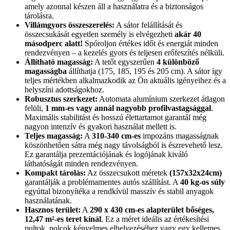
amely azonnal készen áll a használatra és a biztonságos
tárolásra.
Villámgyors összeszerelés:
A sátor felállítását és
összecsukását egyetlen személy is elvégezheti
akár 40
másodperc alatt!
Spóroljon értékes időt és energiát minden
rendezvényen – a kezelés gyors és teljesen erőfeszítés nélküli.
Állítható magasság:
A tetőt egyszerűen
4 különböző
magasságba
állíthatja (175, 185, 195 és 205 cm). A sátor így
teljes mértékben alkalmazkodik az Ön aktuális igényeihez és a
helyszíni adottságokhoz.
Robusztus szerkezet:
Automata alumínium szerkezet átlagon
felüli,
1 mm-es vagy annál nagyobb profilvastagsággal
.
Maximális stabilitást és hosszú élettartamot garantál még
nagyon intenzív és gyakori használat mellett is.
Teljes magasság:
A
310-340 cm-es
impozáns magasságnak
köszönhetően sátra még nagy távolságból is észrevehető lesz.
Ez garantálja prezentációjának és logójának kiváló
láthatóságát minden rendezvényen.
Kompakt tárolás:
Az összecsukott méretek
(157x32x24cm)
garantálják a problémamentes autós szállítást. A
40 kg-os súly
egyúttal bizonyítéka a rendkívül masszív és stabil anyagok
használatának.
Hasznos terület:
A
290 x 430 cm-es alapterület bőséges,
12,47 m²-es teret kínál
. Ez a méret ideális az értékesítési
pultok, polcok kényelmes elhelyezéséhez vagy egy kellemes