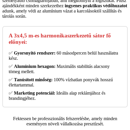
személyautó csomagtartójában, ami megkönnyíti a logisztikát. Plusz
ajándékként minden szerkezethez
ingyenes praktikus védőhuzatot
adunk, amely védi az alumínium vázat a karcolásoktól szállítás és
tárolás során.
A 3x4,5 m-es harmonikaszerkezetű sátor fő
előnyei:
✅
Gyorsnyitó rendszer:
60 másodpercen belül használatra
kész.
✅
Alumínium hexagon:
Maximális stabilitás alacsony
tömeg mellett.
✅
Tanúsított minőség:
100% vízhatlan ponyvák hosszú
élettartammal.
✅
Marketing potenciál:
Ideális alap reklámjához és
brandingjéhez.
Fektessen be professzionális felszerelésbe, amely minden
eseményen növeli vállalkozása presztízsét.