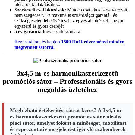
ülősarok kialakításához.
Szerkezeti csatlakozások:
Minden csatlakozás csavarozott,
nem szegecselt. Ez maximális szilárdságot garantál, és
szükség esetén lehetővé teszi az egyes alkatrészek nagyon
egyszerű és gyors cseréjét.
5 év garancia
fogyasztók számára
Regisztráljon, és kapjon
1500 Huf kedvezményt minden
megrendelt sátorra.
3x4,5 m-es harmonikaszerkezetű
promóciós sátor – Professzionális és gyors
megoldás üzletéhez
Megbízható értékesítési sátrat keres? A 3x4,5 m-
es harmonikaszerkezetű promóciós sátor ideális
piaci sátor, amelyet főként a minőséget, mobilitást
és reprezentatív megjelenést igénylő szakemberek