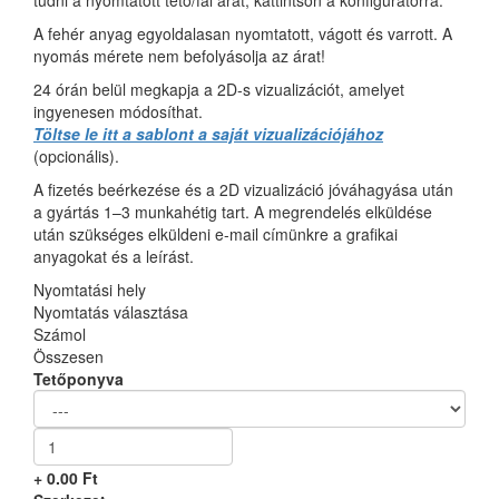
tudni a nyomtatott tető/fal árát, kattintson a konfigurátorra.
A fehér anyag egyoldalasan nyomtatott, vágott és varrott. A
nyomás mérete nem befolyásolja az árat!
24 órán belül megkapja a 2D-s vizualizációt, amelyet
ingyenesen módosíthat.
Töltse le itt a sablont a saját vizualizációjához
(opcionális).
A fizetés beérkezése és a 2D vizualizáció jóváhagyása után
a gyártás 1–3 munkahétig tart. A megrendelés elküldése
után szükséges elküldeni e-mail címünkre a grafikai
anyagokat és a leírást.
Nyomtatási hely
Nyomtatás választása
Számol
Összesen
Tetőponyva
+
0.00
Ft