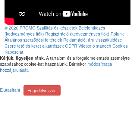
© 2026 PROMO
Szállítás és készletek
Bejelentkezés
(kedvezményes fiók)
Regisztráció (kedvezményes fiók)
Rólunk
Általános szerződési feltételek
Reklamáció, áru visszaküldése
Csere tető és keret alkatrészek
GDPR
Všetko o stanoch
Cookies
Kapcsolat
Kérjük, figyeljen ránk.
A tartalom és a forgalomelemzés személyre
szabásához cookie-kat használunk. Bármikor
módosíthatja
hozzájárulását.
Elutasítani
Engedélyezzen