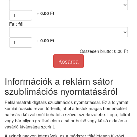
+
0.00
Ft
Fal: fél
+
0.00
Ft
Összesen brutto:
0.00
Ft
Kosárba
Információk a reklám sátor
szublimációs nyomtatásáról
Reklámsátrak digitális szublimációs nyomtatással. Ez a folyamat
kémiai reakció révén történik, ahol a festék magas hőmérséklet
hatására közvetlenül behatol a szövet szerkezetébe. Logó, felirat
vagy bármilyen grafikai elem a sátor belső vagy külső oldalán a
vásárló kívánsága szerint.
A színek nagyon intenzívek, ez a módszer tökéletesen tükrözi