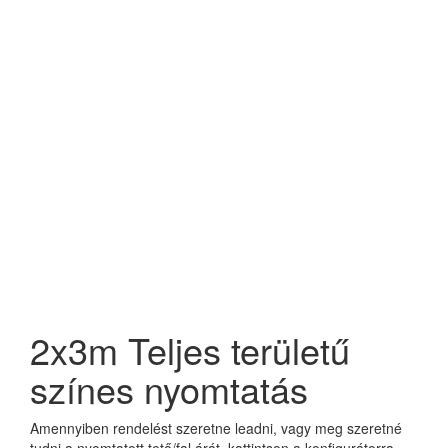
2x3m Teljes területű
színes nyomtatás
Amennyiben rendelést szeretne leadni, vagy meg szeretné