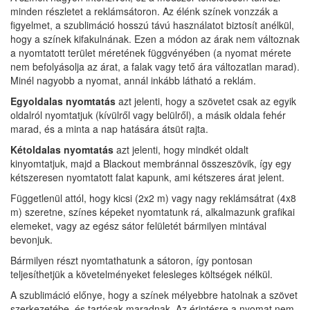
minden részletet a reklámsátoron. Az élénk színek vonzzák a
figyelmet, a szublimáció hosszú távú használatot biztosít anélkül,
hogy a színek kifakulnának. Ezen a módon az árak nem változnak
a nyomtatott terület méretének függvényében (a nyomat mérete
nem befolyásolja az árat, a falak vagy tető ára változatlan marad).
Minél nagyobb a nyomat, annál inkább látható a reklám.
Egyoldalas nyomtatás
azt jelenti, hogy a szövetet csak az egyik
oldalról nyomtatjuk (kívülről vagy belülről), a másik oldala fehér
marad, és a minta a nap hatására átsüt rajta.
Kétoldalas nyomtatás
azt jelenti, hogy mindkét oldalt
kinyomtatjuk, majd a Blackout membránnal összeszövik, így egy
kétszeresen nyomtatott falat kapunk, ami kétszeres árat jelent.
Függetlenül attól, hogy kicsi (2x2 m) vagy nagy reklámsátrat (4x8
m) szeretne, színes képeket nyomtatunk rá, alkalmazunk grafikai
elemeket, vagy az egész sátor felületét bármilyen mintával
bevonjuk.
Bármilyen részt nyomtathatunk a sátoron, így pontosan
teljesíthetjük a követelményeket felesleges költségek nélkül.
A szublimáció előnye, hogy a színek mélyebbre hatolnak a szövet
szerkezetébe, és tartósak maradnak. Az érintésre a nyomat nem