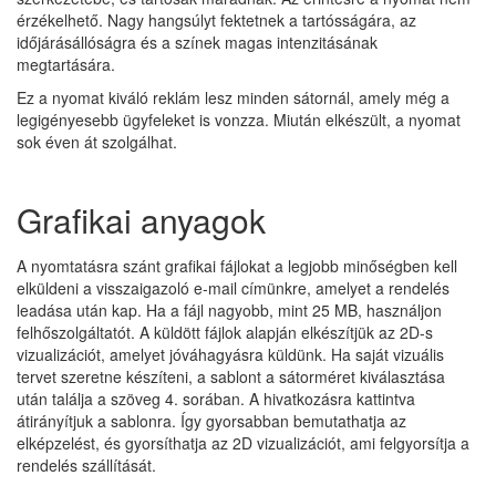
érzékelhető. Nagy hangsúlyt fektetnek a tartósságára, az
időjárásállóságra és a színek magas intenzitásának
megtartására.
Ez a nyomat kiváló reklám lesz minden sátornál, amely még a
legigényesebb ügyfeleket is vonzza. Miután elkészült, a nyomat
sok éven át szolgálhat.
Grafikai anyagok
A nyomtatásra szánt grafikai fájlokat a legjobb minőségben kell
elküldeni a visszaigazoló e-mail címünkre, amelyet a rendelés
leadása után kap. Ha a fájl nagyobb, mint 25 MB, használjon
felhőszolgáltatót. A küldött fájlok alapján elkészítjük az 2D-s
vizualizációt, amelyet jóváhagyásra küldünk. Ha saját vizuális
tervet szeretne készíteni, a sablont a sátorméret kiválasztása
után találja a szöveg 4. sorában. A hivatkozásra kattintva
átirányítjuk a sablonra. Így gyorsabban bemutathatja az
elképzelést, és gyorsíthatja az 2D vizualizációt, ami felgyorsítja a
rendelés szállítását.